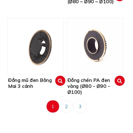
(Ø80 – Ø90 – Ø100)
xem
Đồng mũ đen Bông
Đồng chén PA đen
Mai 3 cánh
vàng (Ø80 - Ø90 -
xem
xem
Ø100)
1
2
3