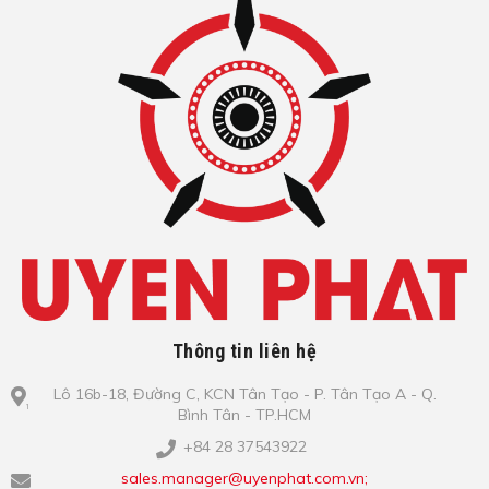
Thông tin liên hệ
Lô​ 16b-18, Đ​ư​ờ​ng C, KCN Tâ​n Tạo​ - P. Tâ​n Tạo​ A - Q.
Bình​ Tâ​n - TP.HCM
+84 28 37543922
sales.manager@uyenphat.com.vn;