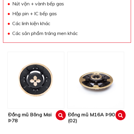
Nút vặn + vành bếp gas
Hộp pin + IC bếp gas
Các linh kiện khác
Các sản phẩm tráng men khác
Đồng mũ Bông Mai
Đồng mũ M16A Þ90
Þ78
(02)
xem
xem