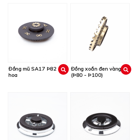
Đồng mũ SA17 Þ82
Đồng xoắn đen vàng
hoa
(Þ80 - Þ100)
xem
xem