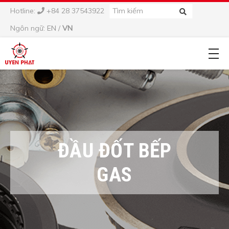
Hotline:
+84 28 37543922
Ngôn ngữ:
EN
/
VN
ĐẦU ĐỐT BẾP
GAS