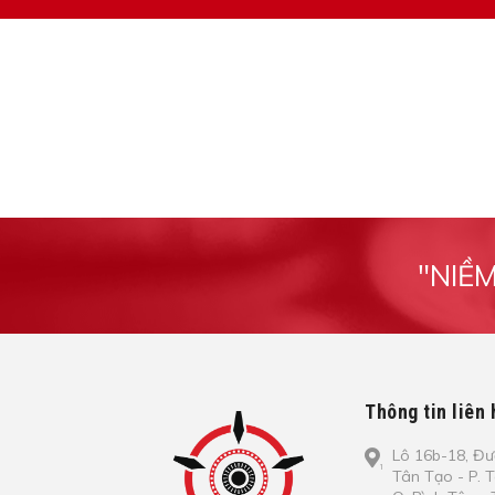
"NIỀ
Thông tin liên 
Lô​ 16b-18, Đ​ư
Tâ​n Tạo​ - P. 