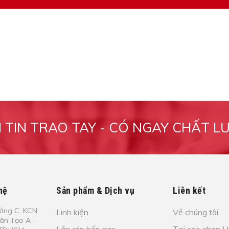
M TIN TRAO TAY - CÓ NGAY CHẤT L
hệ
Sản phẩm & Dịch vụ
Liên kết
​ờ​ng C, KCN
Linh kiện
Về chúng tôi
Tâ​n Tạo​ A -
Lắp ráp bếp gas
Tại sao chọn 