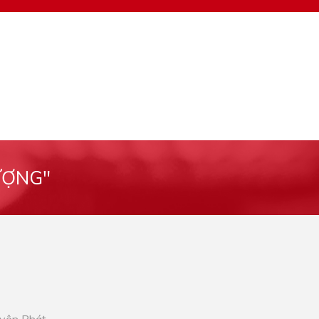
ƯỢNG"
Uyên Phát