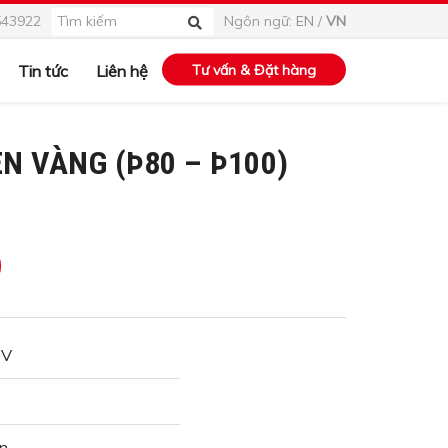
543922
Ngôn ngữ:
EN
/
VN
Tin tức
Liên hệ
Tư vấn & Đặt hàng
N VÀNG (Þ80 – Þ100)
DV
n