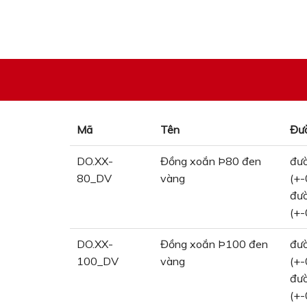
Mã
Tên
Đườ
DO.XX-
Đồng xoắn Þ80 đen
đườ
80_DV
vàng
(+-
đườ
(+-
DO.XX-
Đồng xoắn Þ100 đen
đườ
100_DV
vàng
(+-
đườ
(+-