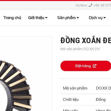
Hotline:
+84 28 37
Trang chủ
Giới thiệu
Sản phẩm
Dịch vụ
ĐỒNG XOẮN ĐE
Mã sản phẩm DO.XX DV
Đặt hàng
Mã sản phẩm
DO.XX 
Chất liệu
Đồng
Màu sắc
Vàng đe