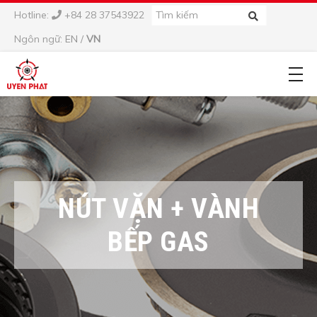
Hotline:
+84 28 37543922
Ngôn ngữ:
EN
/
VN
NÚT VẶN + VÀNH
BẾP GAS