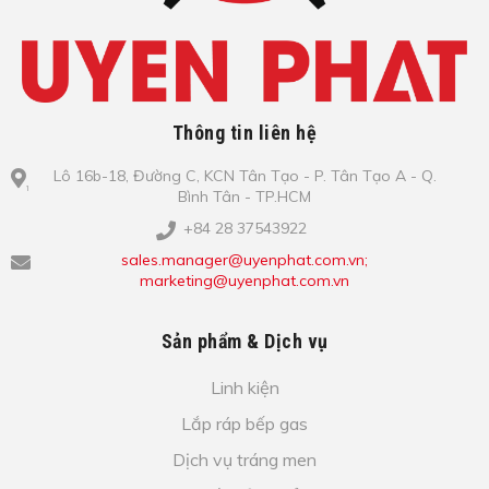
Thông tin liên hệ
Lô​ 16b-18, Đ​ư​ờ​ng C, KCN Tâ​n Tạo​ - P. Tâ​n Tạo​ A - Q.
Bình​ Tâ​n - TP.HCM
+84 28 37543922
sales.manager@uyenphat.com.vn;
marketing@uyenphat.com.vn
Sản phẩm & Dịch vụ
Linh kiện
Lắp ráp bếp gas
Dịch vụ tráng men