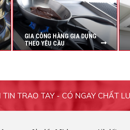
GIA CÔNG HÀNG GIA DỤNG
THEO YÊU CẦU
M TIN TRAO TAY - CÓ NGAY CHẤT L