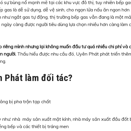
ó sự bùng nổ mạnh mẽ tại các khu vực đô thị, tuy nhiên bếp gas
p gas là dễ sử dụng, dễ vệ sinh, cho ngọn lửa nấu ăn ngon hơn s
ích như ngắt gas tự động, thị trường bếp gas vẫn đang là một
m ngày càng được người tiêu dùng lựa chọn nhiều hơn càng là
riêng mình nhưng lại không muốn đầu tư quá nhiều chi phí và
n người.
Thấu hiểu được nhu cầu đó, Uyên Phát phát triển thêm 
ng.
 Phát làm đối tác?
ông bị pha trộn tạp chất
y như: nhà máy sản xuất mặt kính, nhà máy sản xuất đầu đốt 
iềng bếp và các thiết bị tráng men