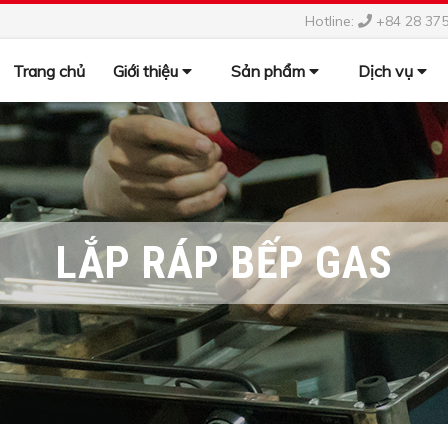
Hotline:
+84 28 37
Trang chủ
Giới thiệu
Sản phẩm
Dịch vụ
LẮP RÁP BẾP GAS