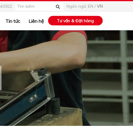
543922
Ngôn ngữ:
EN
/
VN
Tin tức
Liên hệ
Tư vấn & Đặt hàng