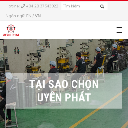
Hotline:
+84 28 37543922
Ngôn ngữ:
EN
/
VN
TẠI SAO CHỌN
UYÊN PHÁT