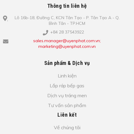
Thông tin liên hệ
Lô​ 16b-18, Đ​ư​ờ​ng C, KCN Tâ​n Tạo​ - P. Tâ​n Tạo​ A - Q.
Bình​ Tâ​n - TP.HCM
+84 28 37543922
sales.manager@uyenphat.com.vn;
marketing@uyenphat.com.vn
Sản phẩm & Dịch vụ
Linh kiện
Lắp ráp bếp gas
Dịch vụ tráng men
Tư vấn sản phẩm
Liên kết
Về chúng tôi