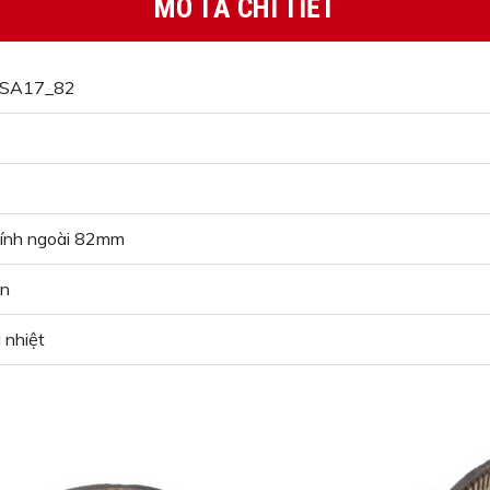
MÔ TẢ CHI TIẾT
SA17_82
ính ngoài 82mm
en
 nhiệt