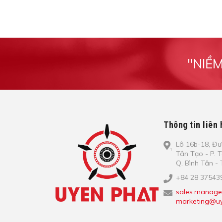
"NIỀ
Thông tin liên 
Lô​ 16b-18, Đ​ư
Tâ​n Tạo​ - P. 
Q. Bình​ Tâ​n 
+84 28 37543
sales.manage
marketing@uy