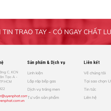
M TIN TRAO TAY - CÓ NGAY CHẤT L
hệ
Sản phẩm & Dịch vụ
Liên kết
​ờ​ng C, KCN
Linh kiện
Về chúng tôi
Tâ​n Tạo​ A -
Lắp ráp bếp gas
Tại sao chọn 
- TP.HCM
922
Dịch vụ tráng men
Tin tức
r@uyenphat.com.vn;
Tư vấn sản phẩm
Liên hệ
enphat.com.vn