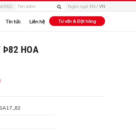
543922
Ngôn ngữ:
EN
/
VN
Tin tức
Liên hệ
Tư vấn & Đặt hàng
 Þ82 HOA
SA17_82