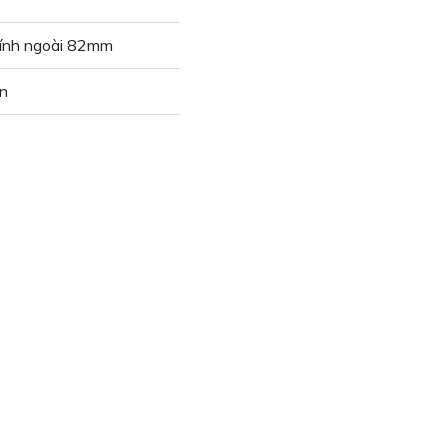
ính ngoài 82mm
n