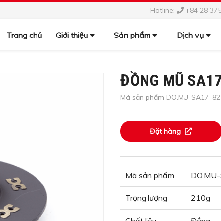
Hotline:
+84 28 37
Trang chủ
Giới thiệu
Sản phẩm
Dịch vụ
ĐỒNG MŨ SA17
Mã sản phẩm DO.MU-SA17_82
Đặt hàng
Mã sản phẩm
DO.MU-
Trọng lượng
210g
Chất liệu
Đồng