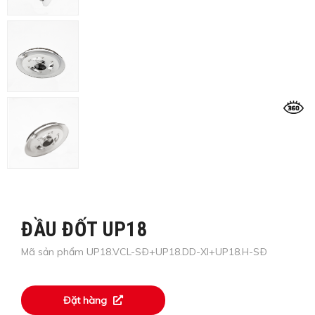
ĐẦU ĐỐT UP18
Mã sản phẩm UP18.VCL-SÐ+UP18.DD-XI+UP18.H-SÐ
Đặt hàng