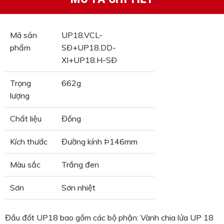
Mã sản
UP18.VCL-
phẩm
SÐ+UP18.DD-
XI+UP18.H-SÐ
Trọng
662g
lượng
Chất liệu
Đồng
Kích thước
Đường kính Þ146mm
Màu sắc
Trắng đen
Sơn
Sơn nhiệt
Đầu đốt UP18 bao gồm các bộ phận: Vành chia lửa UP 18