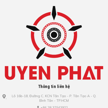
Thông tin liên hệ
Lô​ 16b-18, Đ​ư​ờ​ng C, KCN Tâ​n Tạo​ - P. Tâ​n Tạo​ A - Q.
Bình​ Tâ​n - TP.HCM
+84 28 37543922