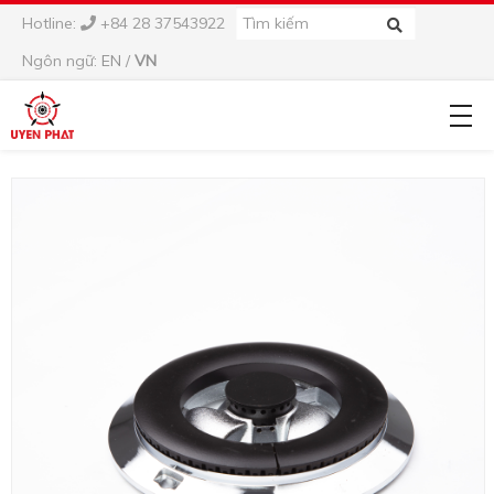
Hotline:
+84 28 37543922
Ngôn ngữ:
EN
/
VN