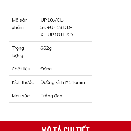
Mã sản
UP18.VCL-
phẩm
SÐ+UP18.DD-
XI+UP18.H-SÐ
Trọng
662g
lượng
Chất liệu
Đồng
Kích thước
Đường kính Þ146mm
Màu sắc
Trắng đen
MÔ TẢ CHI TIẾT