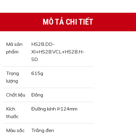
MÔ TẢ CHI TIẾT
Mã sản
HS2B.DD-
phẩm
XI+HS2B.VCL+HS2B.H-
SD
Trọng
615g
lượng
Chất liệu
Đồng
Kích
Đường kính Þ124mm
thước
Màu sắc
Trắng đen