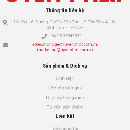
Thông tin liên hệ
Lô​ 16b-18, Đ​ư​ờ​ng C, KCN Tâ​n Tạo​ - P. Tâ​n Tạo​ A - Q.
Bình​ Tâ​n - TP.HCM
+84 28 37543922
sales.manager@uyenphat.com.vn;
marketing@uyenphat.com.vn
Sản phẩm & Dịch vụ
Linh kiện
Lắp ráp bếp gas
Dịch vụ tráng men
Tư vấn sản phẩm
Liên kết
Về chúng tôi