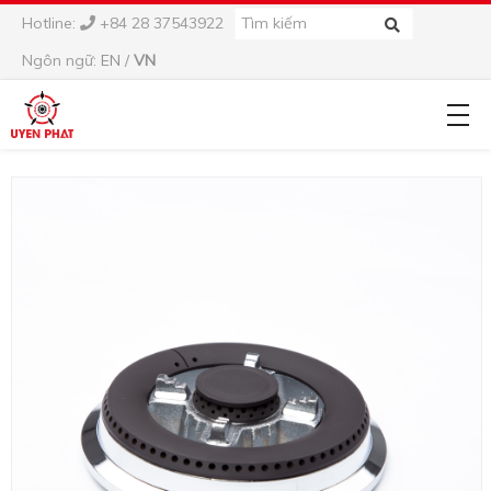
Hotline:
+84 28 37543922
Ngôn ngữ:
EN
/
VN