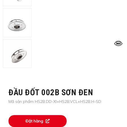
ĐẦU ĐỐT 002B SƠN ĐEN
Mã sản phẩm HS2B.DD-XI+HS2B.VCL+HS2B.H-SD
Đặt hàng