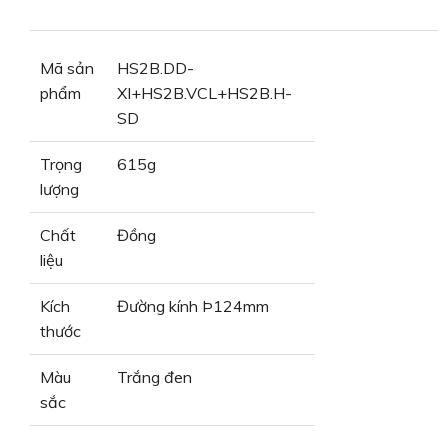
Mã sản
HS2B.DD-
phẩm
XI+HS2B.VCL+HS2B.H-
SD
Trọng
615g
lượng
Chất
Đồng
liệu
Kích
Đường kính Þ124mm
thước
Màu
Trắng đen
sắc