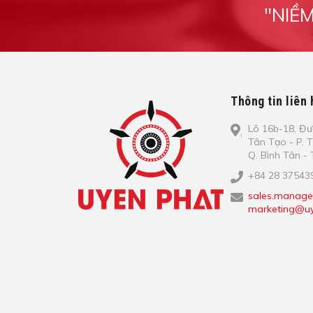
"NIỀ
Thông tin liên 
Lô​ 16b-18, Đ​ư
Tâ​n Tạo​ - P. 
Q. Bình​ Tâ​n 
+84 28 37543
sales.manage
marketing@uy