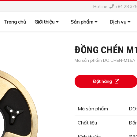
Hotline:
+84 28 37
Trang chủ
Giới thiệu
Sản phẩm
Dịch vụ
ĐỒNG CHÉN M16
Mã sản phẩm DO.CHEN-M16A
Đặt hàng
Mã sản phẩm
DO
Chất liệu
Đồ
Kích thước
Ø80