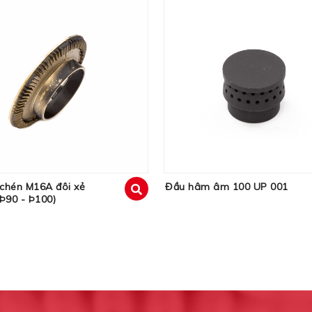
chén M16A đôi xẻ
Đầu hâm âm 100 UP 001
(Þ90 - Þ100)
xem