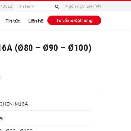
543922
Ngôn ngữ:
EN
/
VN
Tin tức
Liên hệ
Tư vấn & Đặt hàng
A (Ø80 – Ø90 – Ø100)
.CHEN-M16A
ng
 – Ø90 – Ø100