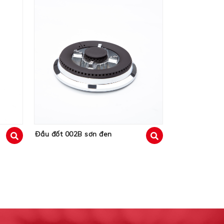
Đầu đốt 002B sơn đen
xem
xem