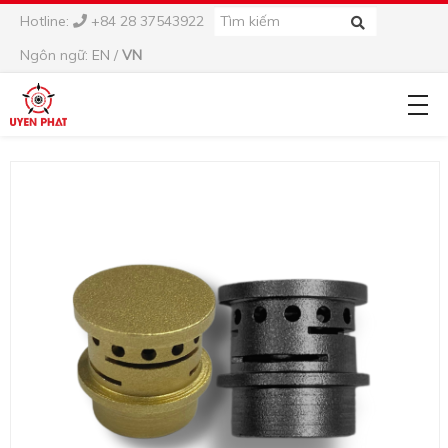
Hotline:
+84 28 37543922
Ngôn ngữ:
EN
/
VN