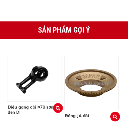
SẢN PHẨM GỢI Ý
Điếu gang đôi Þ78 sơn
đen DI
xem
Đồng JA đôi
xem