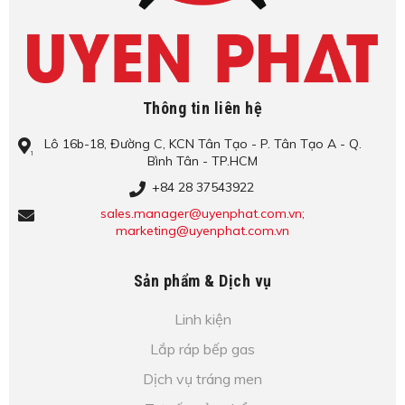
Thông tin liên hệ
Lô​ 16b-18, Đ​ư​ờ​ng C, KCN Tâ​n Tạo​ - P. Tâ​n Tạo​ A - Q.
Bình​ Tâ​n - TP.HCM
+84 28 37543922
sales.manager@uyenphat.com.vn;
marketing@uyenphat.com.vn
Sản phẩm & Dịch vụ
Linh kiện
Lắp ráp bếp gas
Dịch vụ tráng men