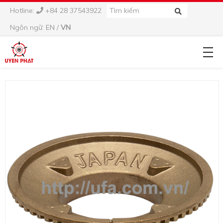
Hotline:
+84 28 37543922
Ngôn ngữ:
EN
/
VN