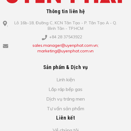
Thông tin liên hệ
Lô​ 16b-18, Đ​ư​ờ​ng C, KCN Tâ​n Tạo​ - P. Tâ​n Tạo​ A - Q.
Bình​ Tâ​n - TP.HCM
+84 28 37543922
sales.manager@uyenphat.com.vn;
marketing@uyenphat.com.vn
Sản phẩm & Dịch vụ
Linh kiện
Lắp ráp bếp gas
Dịch vụ tráng men
Tư vấn sản phẩm
Liên kết
Về chúng tôi