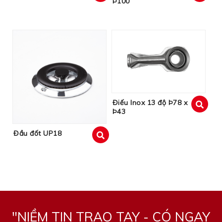
Þ100
xem
xem
Điếu Inox 13 độ Þ78 x
Þ43
xem
Đầu đốt UP18
xem
"NIỀM TIN TRAO TAY - CÓ NGAY