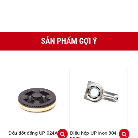
SẢN PHẨM GỢI Ý
Đầu đốt đồng UP 024A
Điếu hộp UP Inox 304