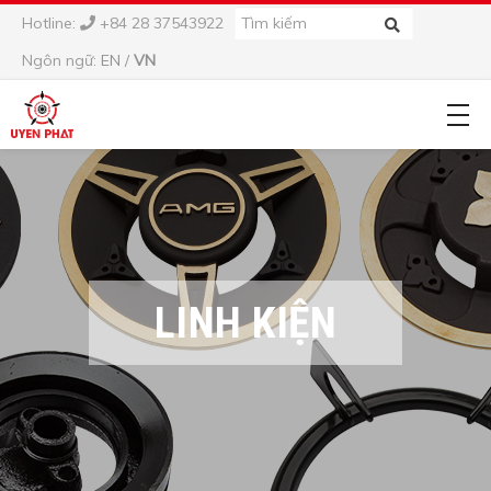
Hotline:
+84 28 37543922
Ngôn ngữ:
EN
/
VN
LINH KIỆN