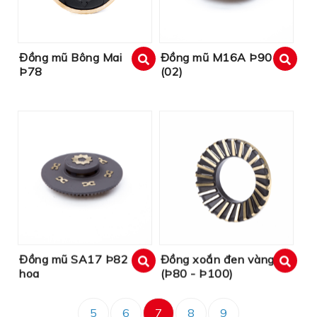
Đồng mũ Bông Mai
Đồng mũ M16A Þ90
Þ78
(02)
xem
xem
Đồng mũ SA17 Þ82
Đồng xoắn đen vàng
hoa
(Þ80 - Þ100)
xem
xem
5
6
7
8
9