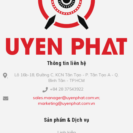
Thông tin liên hệ
Lô​ 16b-18, Đ​ư​ờ​ng C, KCN Tâ​n Tạo​ - P. Tâ​n Tạo​ A - Q.
Bình​ Tâ​n - TP.HCM
+84 28 37543922
sales.manager@uyenphat.com.vn;
marketing@uyenphat.com.vn
Sản phẩm & Dịch vụ
Linh kiện