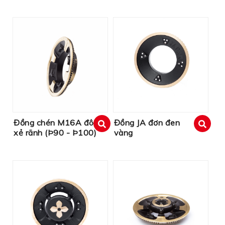
Đồng chén M16A đôi
Đồng JA đơn đen
xẻ rãnh (Þ90 - Þ100)
vàng
xem
xem