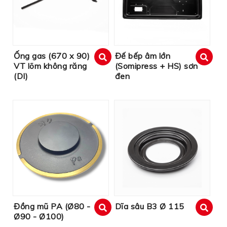
Ống gas (670 x 90)
Đế bếp âm lớn
VT lõm không răng
(Somipress + HS) sơn
xem
xem
(DI)
đen
Đồng mũ PA (Ø80 -
Dĩa sâu B3 Ø 115
Ø90 - Ø100)
xem
xem