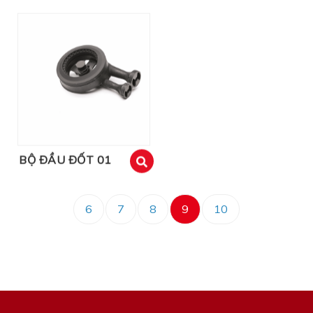
BỘ ĐẦU ĐỐT 01
xem
6
7
8
9
10