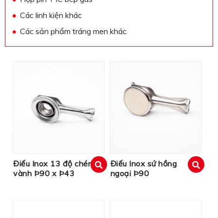
Các linh kiện khác
Các sản phẩm tráng men khác
Điếu Inox 13 độ chén
Điếu Inox sứ hồng
vành Þ90 x Þ43
ngoại Þ90
xem
xem