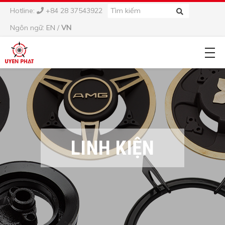
Hotline:
+84 28 37543922
Ngôn ngữ:
EN
/
VN
LINH KIỆN