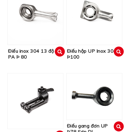
Điếu inox 304 13 độ
Điếu hộp UP Inox 304
PA Þ 80
Þ100
xem
xem
Điếu gang đơn UP
Þ78 Sơn DI