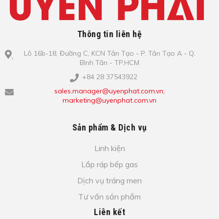
Thông tin liên hệ
Lô​ 16b-18, Đ​ư​ờ​ng C, KCN Tâ​n Tạo​ - P. Tâ​n Tạo​ A - Q.
Bình​ Tâ​n - TP.HCM
+84 28 37543922
sales.manager@uyenphat.com.vn;
marketing@uyenphat.com.vn
Sản phẩm & Dịch vụ
Linh kiện
Lắp ráp bếp gas
Dịch vụ tráng men
Tư vấn sản phẩm
Liên kết