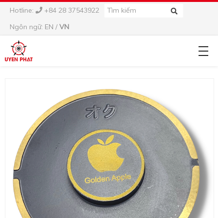
Hotline:
+84 28 37543922
Ngôn ngữ:
EN
/
VN