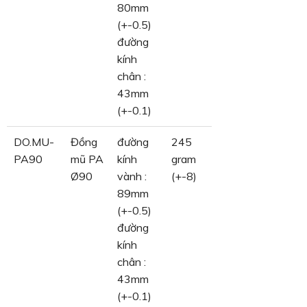
80mm
(+-0.5)
đường
kính
chân :
43mm
(+-0.1)
DO.MU-
Đồng
đường
245
PA90
mũ PA
kính
gram
Ø90
vành :
(+-8)
89mm
(+-0.5)
đường
kính
chân :
43mm
(+-0.1)