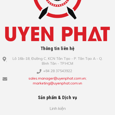
Thông tin liên hệ
Lô​ 16b-18, Đ​ư​ờ​ng C, KCN Tâ​n Tạo​ - P. Tâ​n Tạo​ A - Q.
Bình​ Tâ​n - TP.HCM
+84 28 37543922
sales.manager@uyenphat.com.vn;
marketing@uyenphat.com.vn
Sản phẩm & Dịch vụ
Linh kiện