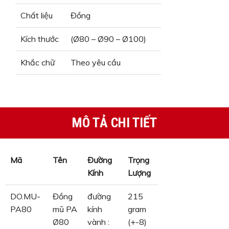
Chất liệu
Đồng
Kích thước
(Ø80 – Ø90 – Ø100)
Khắc chữ
Theo yêu cầu
MÔ TẢ CHI TIẾT
Mã
Tên
Đường
Trọng
Kính
Lượng
DO.MU-
Đồng
đường
215
PA80
mũ PA
kính
gram
Ø80
vành :
(+-8)