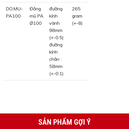
DO.MU-
Đồng
đường
265
PA100
mũ PA
kính
gram
Ø100
vành :
(+-8)
98mm
(+-0.5)
đường
kính
chân :
58mm
(+-0.1)
SẢN PHẨM GỢI Ý