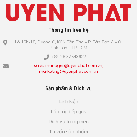
Thông tin liên hệ
Lô​ 16b-18, Đ​ư​ờ​ng C, KCN Tâ​n Tạo​ - P. Tâ​n Tạo​ A - Q.
Bình​ Tâ​n - TP.HCM
+84 28 37543922
sales.manager@uyenphat.com.vn;
marketing@uyenphat.com.vn
Sản phẩm & Dịch vụ
Linh kiện
Lắp ráp bếp gas
Dịch vụ tráng men
Tư vấn sản phẩm