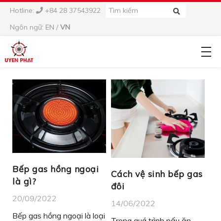
Hotline:
+84 28 37543922
Ngôn ngữ:
EN
/
VN
Bếp gas hồng ngoại
Cách vệ sinh bếp gas
là gì?
đôi
20/09/2022
14/06/2022
Bếp gas hồng ngoại là loại
Trong quá trình nấu ăn