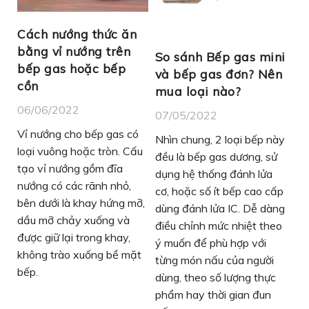
Cách nướng thức ăn
bằng vỉ nướng trên
So sánh Bếp gas mini
bếp gas hoặc bếp
và bếp gas đơn? Nên
cồn
mua loại nào?
06/06/2022
07/05/2022
Vỉ nướng cho bếp gas có
Nhìn chung, 2 loại bếp này
loại vuông hoặc tròn. Cấu
đều là bếp gas dương, sử
tạo vỉ nướng gồm đĩa
dụng hệ thống đánh lửa
nướng có các rãnh nhỏ,
cơ, hoặc số ít bếp cao cấp
bên dưới là khay hứng mỡ,
dùng đánh lửa IC. Dễ dàng
dầu mỡ chảy xuống và
điều chỉnh mức nhiệt theo
được giữ lại trong khay,
ý muốn để phù hợp với
không trào xuống bề mặt
từng món nấu của người
bếp.
dùng, theo số lượng thực
phẩm hay thời gian đun