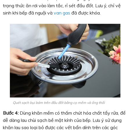
trạng thức ăn rơi vào làm tắc, rỉ sét đầu đốt. Lưu ý, chỉ vệ
sinh khi bếp đã nguội và
van gas
đã được khóa.
Quét sạch bụi bám trên đầu đốt bằng cọ mềm và ống thổi
Bước 4:
Dùng khăn mềm có thấm chút hóa chất tẩy rửa, để
dễ dàng lau chùi sạch bề mặt kính của bếp. Lưu ý sử dụng
khăn lau sao loại bỏ được các vết bẩn dính trên các góc