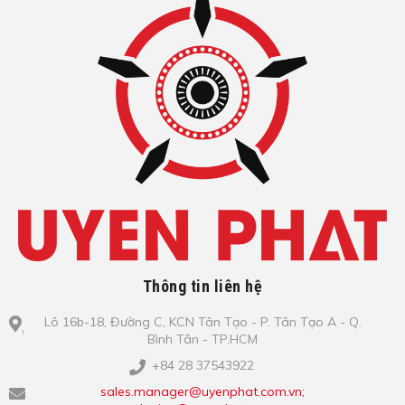
Thông tin liên hệ
Lô​ 16b-18, Đ​ư​ờ​ng C, KCN Tâ​n Tạo​ - P. Tâ​n Tạo​ A - Q.
Bình​ Tâ​n - TP.HCM
+84 28 37543922
sales.manager@uyenphat.com.vn;