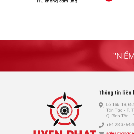
HC không cảm ứng
xem
"NIỀ
Thông tin liên 
Lô​ 16b-18, Đ​ư
Tâ​n Tạo​ - P. 
Q. Bình​ Tâ​n 
+84 28 37543
sales.manage