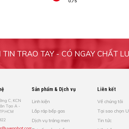
0.75
xem
M TIN TRAO TAY - CÓ NGAY CHẤT L
hệ
Sản phẩm & Dịch vụ
Liên kết
​ờ​ng C, KCN
Linh kiện
Về chúng tôi
Tâ​n Tạo​ A -
Lắp ráp bếp gas
Tại sao chọn 
- TP.HCM
922
Dịch vụ tráng men
Tin tức
r@uyenphat.com.vn;