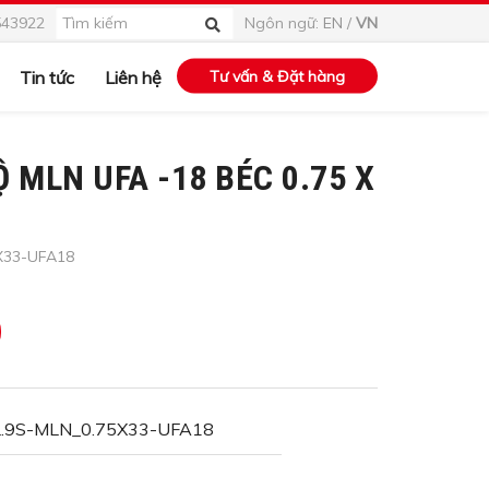
543922
Ngôn ngữ:
EN
/
VN
Tin tức
Liên hệ
Tư vấn & Đặt hàng
 MLN UFA -18 BÉC 0.75 X
X33-UFA18
.9S-MLN_0.75X33-UFA18