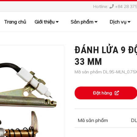
Hotline:
+84 28 37
Trang chủ
Giới thiệu
Sản phẩm
Dịch vụ
ĐÁNH LỬA 9 ĐỘ
33 MM
Mã sản phẩm DL.9S-MLN_0.75
Đặt hàng
Mã sản phẩm
DL