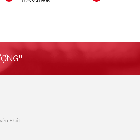
0.75 x 40mm
xem
xem
ƯỢNG"
Uyên Phát