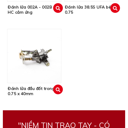
Đánh lửa 002A - 002B
Đánh lửa 38.5S UFA béc
HC cảm ứng
0.75
xem
xem
Đánh lửa đầu đốt trong
0.75 x 40mm
xem
"NIỀM TIN TRAO TAY - CÓ