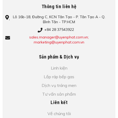
Thông tin liên hệ
Lô​ 16b-18, Đ​ư​ờ​ng C, KCN Tâ​n Tạo​ - P. Tâ​n Tạo​ A - Q.
Bình​ Tâ​n - TP.HCM
+84 28 37543922
sales.manager@uyenphat.com.vn;
marketing@uyenphat.com.vn
Sản phẩm & Dịch vụ
Linh kiện
Lắp ráp bếp gas
Dịch vụ tráng men
Tư vấn sản phẩm
Liên kết
Về chúng tôi