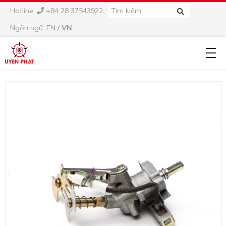
Hotline:
+84 28 37543922
Ngôn ngữ:
EN
/
VN