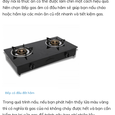
đáy nồi là thức ăn có thể được làm chín một cách hiệu quả.
Nên chọn Bếp gas âm có đầu hâm sẽ giúp bạn nấu cháo
hoặc hầm lại các món ăn cũ rất nhanh và tiết kiệm gas.
Bếp có đầu đốt hâm
Trong quá trình nấu, nếu bạn phát hiện thấy lửa màu vàng
thì có nghĩa là gas của nó không cháy được hết và bạn cần
kiểm tra lại cửa gas để tránh gây hao phí nhiên liệu.