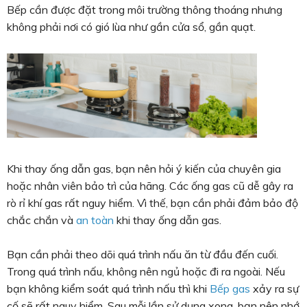
Bếp cần được đặt trong môi trường thông thoáng nhưng
không phải nơi có gió lùa như gần cửa sổ, gần quạt.
Khi thay ống dẫn gas, bạn nên hỏi ý kiến của chuyên gia
hoặc nhân viên bảo trì của hãng. Các ống gas cũ dễ gây ra
rò rỉ khí gas rất nguy hiểm. Vì thế, bạn cần phải đảm bảo độ
chắc chắn và
an toàn
khi thay ống dẫn gas.
Bạn cần phải theo dõi quá trình nấu ăn từ đầu đến cuối.
Trong quá trình nấu, không nên ngủ hoặc đi ra ngoài. Nếu
bạn không kiểm soát quá trình nấu thì khi
Bếp gas
xảy ra sự
cố sẽ rất nguy hiểm. Sau mỗi lần sử dụng xong, bạn nên nhớ