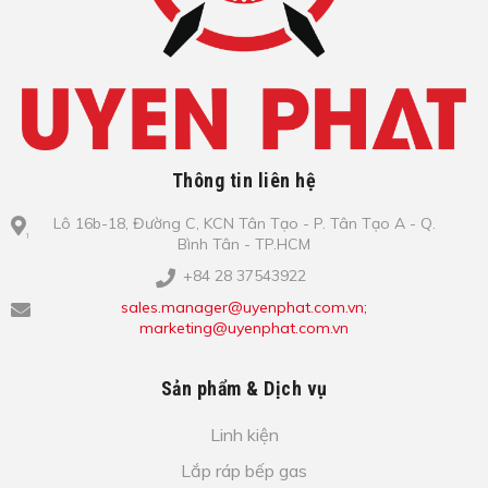
Thông tin liên hệ
Lô​ 16b-18, Đ​ư​ờ​ng C, KCN Tâ​n Tạo​ - P. Tâ​n Tạo​ A - Q.
Bình​ Tâ​n - TP.HCM
+84 28 37543922
sales.manager@uyenphat.com.vn;
marketing@uyenphat.com.vn
Sản phẩm & Dịch vụ
Linh kiện
Lắp ráp bếp gas