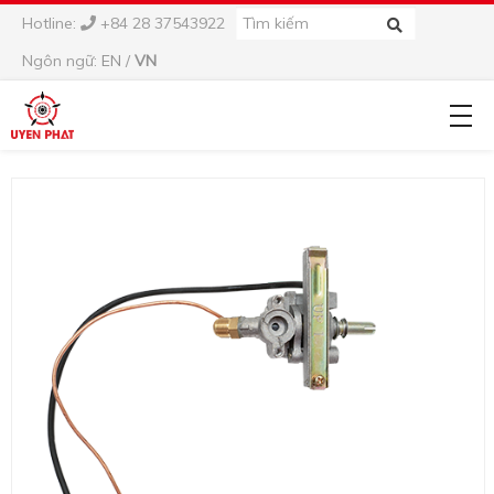
Hotline:
+84 28 37543922
Ngôn ngữ:
EN
/
VN