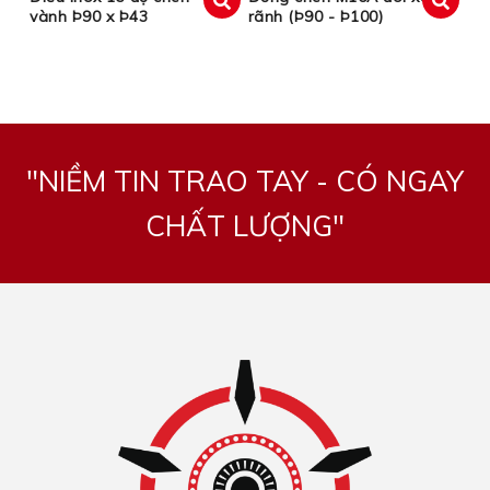
vành Þ90 x Þ43
rãnh (Þ90 - Þ100)
xem
xem
"NIỀM TIN TRAO TAY - CÓ NGAY
CHẤT LƯỢNG"