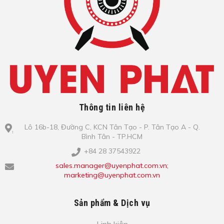
Thông tin liên hệ
Lô​ 16b-18, Đ​ư​ờ​ng C, KCN Tâ​n Tạo​ - P. Tâ​n Tạo​ A - Q.
Bình​ Tâ​n - TP.HCM
+84 28 37543922
sales.manager@uyenphat.com.vn;
marketing@uyenphat.com.vn
Sản phẩm & Dịch vụ
Linh kiện