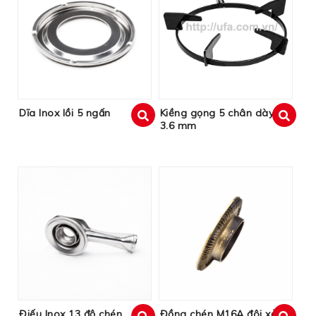
Dĩa Inox lồi 5 ngấn
Kiềng gọng 5 chân dày
3.6 mm
xem
xem
Điếu Inox 13 độ chén
Đồng chén M16A đôi xẻ