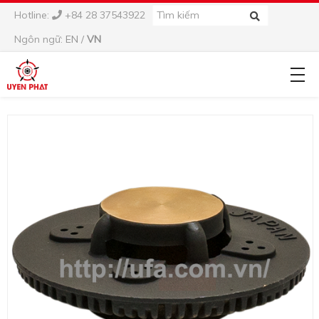
Hotline:
+84 28 37543922
Ngôn ngữ:
EN
/
VN