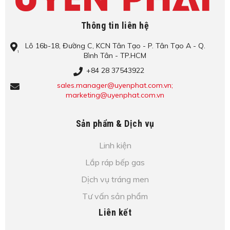
Thông tin liên hệ
Lô​ 16b-18, Đ​ư​ờ​ng C, KCN Tâ​n Tạo​ - P. Tâ​n Tạo​ A - Q.
Bình​ Tâ​n - TP.HCM
+84 28 37543922
sales.manager@uyenphat.com.vn;
marketing@uyenphat.com.vn
Sản phẩm & Dịch vụ
Linh kiện
Lắp ráp bếp gas
Dịch vụ tráng men
Tư vấn sản phẩm
Liên kết