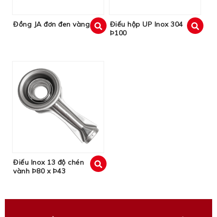
Đồng JA đơn đen vàng
Điếu hộp UP Inox 304
Þ100
xem
xem
Điếu Inox 13 độ chén
vành Þ80 x Þ43
xem