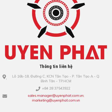
Thông tin liên hệ
Lô​ 16b-18, Đ​ư​ờ​ng C, KCN Tâ​n Tạo​ - P. Tâ​n Tạo​ A - Q.
Bình​ Tâ​n - TP.HCM
+84 28 37543922
sales.manager@uyenphat.com.vn;
marketing@uyenphat.com.vn