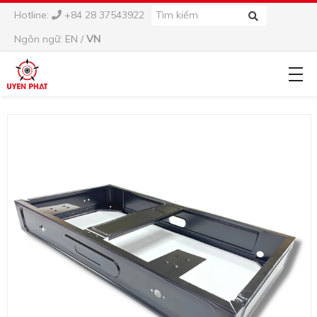
Hotline:
+84 28 37543922
Ngôn ngữ:
EN
/
VN