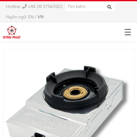
Hotline:
+84 28 37543922
Ngôn ngữ:
EN
/
VN