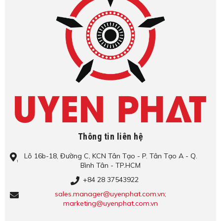
Thông tin liên hệ
Lô​ 16b-18, Đ​ư​ờ​ng C, KCN Tâ​n Tạo​ - P. Tâ​n Tạo​ A - Q.
Bình​ Tâ​n - TP.HCM
+84 28 37543922
sales.manager@uyenphat.com.vn;
marketing@uyenphat.com.vn