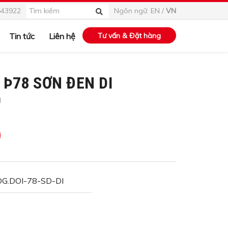
543922
Ngôn ngữ:
EN
/
VN
Tin tức
Liên hệ
Tư vấn & Đặt hàng
 Þ78 SƠN ĐEN DI
I
DG.DOI-78-SD-DI