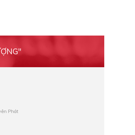
ƯỢNG"
yên Phát