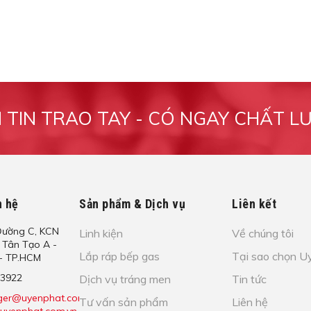
M TIN TRAO TAY - CÓ NGAY CHẤT L
n hệ
Sản phẩm & Dịch vụ
Liên kết
​ư​ờ​ng C, KCN
Linh kiện
Về chúng tôi
. Tâ​n Tạo​ A -
Lắp ráp bếp gas
Tại sao chọn U
n - TP.HCM
43922
Dịch vụ tráng men
Tin tức
ger@uyenphat.com.vn;
Tư vấn sản phẩm
Liên hệ