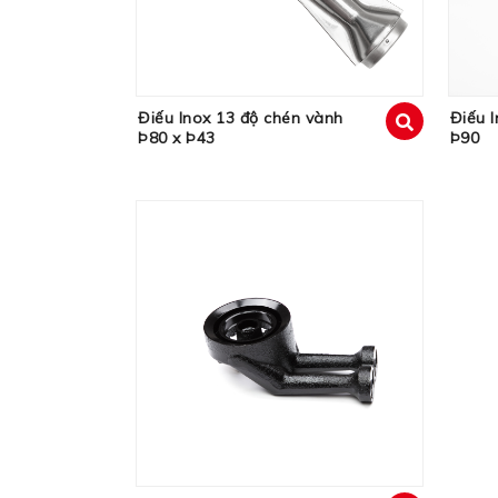
Điếu Inox 13 độ chén vành
Điếu 
Þ80 x Þ43
Þ90
xem