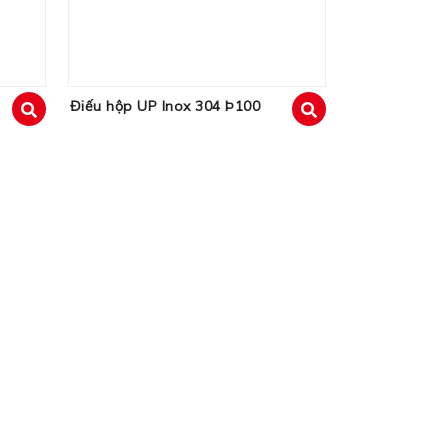
Điếu hộp UP Inox 304 Þ100
xem
xem