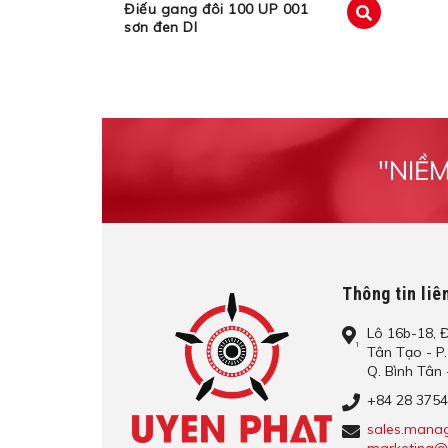
Điếu gang đôi 100 UP 001
sơn đen DI
xem
"NIỀ
Thông tin liê
Lô​ 16b-18, Đ
Tâ​n Tạo​ - P
Q. Bình​ Tâ​
+84 28 375
sales.mana