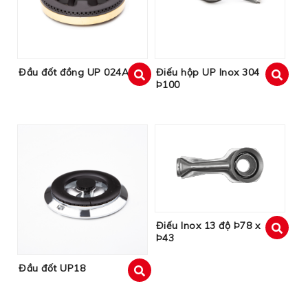
Đầu đốt đồng UP 024A
Điếu hộp UP Inox 304
Þ100
xem
xem
Điếu Inox 13 độ Þ78 x
Þ43
xem
Đầu đốt UP18
xem