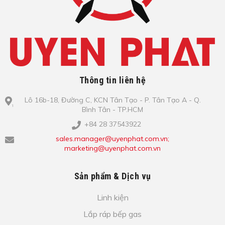
Thông tin liên hệ
Lô​ 16b-18, Đ​ư​ờ​ng C, KCN Tâ​n Tạo​ - P. Tâ​n Tạo​ A - Q.
Bình​ Tâ​n - TP.HCM
+84 28 37543922
sales.manager@uyenphat.com.vn;
marketing@uyenphat.com.vn
Sản phẩm & Dịch vụ
Linh kiện
Lắp ráp bếp gas