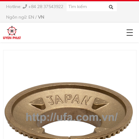
Hotline:
+84 28 37543922
Ngôn ngữ:
EN
/
VN