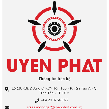
Thông tin liên hệ
Lô​ 16b-18, Đ​ư​ờ​ng C, KCN Tâ​n Tạo​ - P. Tâ​n Tạo​ A - Q.
Bình​ Tâ​n - TP.HCM
+84 28 37543922
sales.manager@uyenphat.com.vn;