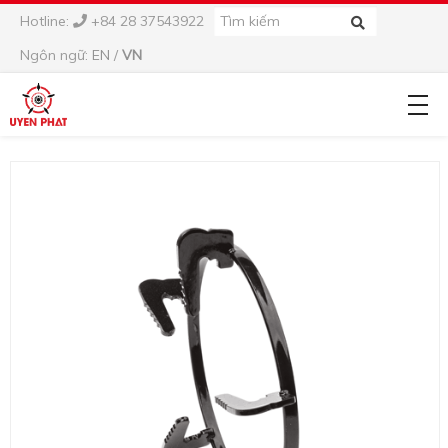
Hotline:
+84 28 37543922
Ngôn ngữ:
EN
/
VN