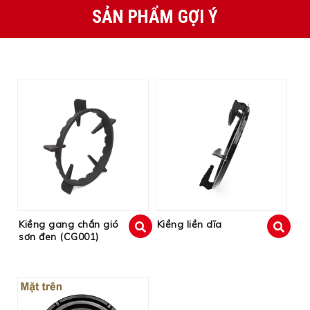
SẢN PHẨM GỢI Ý
Kiềng gang chắn gió
Kiềng liền dĩa
sơn đen (CG001)
xem
xem