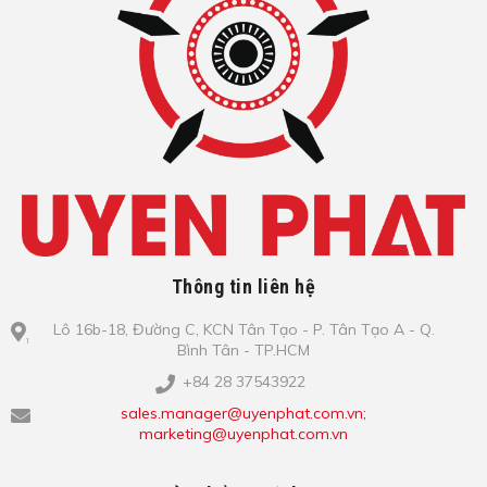
Thông tin liên hệ
Lô​ 16b-18, Đ​ư​ờ​ng C, KCN Tâ​n Tạo​ - P. Tâ​n Tạo​ A - Q.
Bình​ Tâ​n - TP.HCM
+84 28 37543922
sales.manager@uyenphat.com.vn;
marketing@uyenphat.com.vn