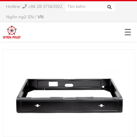
Hotline:
+84 28 37543922
Ngôn ngữ:
EN
/
VN