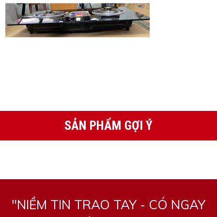
SẢN PHẨM GỢI Ý
"NIỀM TIN TRAO TAY - CÓ NGAY