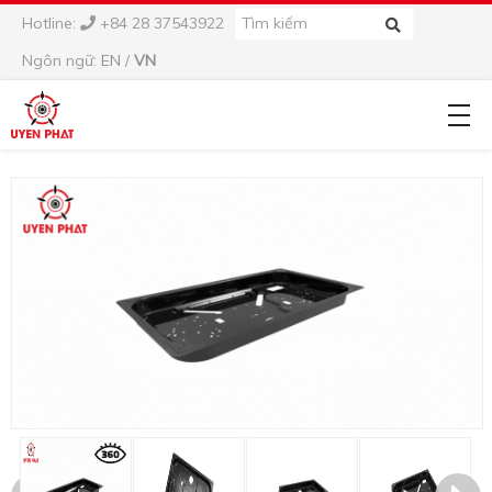
Hotline:
+84 28 37543922
Ngôn ngữ:
EN
/
VN