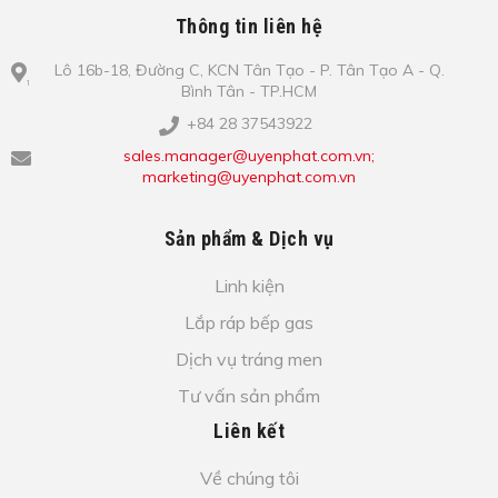
Thông tin liên hệ
Lô​ 16b-18, Đ​ư​ờ​ng C, KCN Tâ​n Tạo​ - P. Tâ​n Tạo​ A - Q.
Bình​ Tâ​n - TP.HCM
+84 28 37543922
sales.manager@uyenphat.com.vn;
marketing@uyenphat.com.vn
Sản phẩm & Dịch vụ
Linh kiện
Lắp ráp bếp gas
Dịch vụ tráng men
Tư vấn sản phẩm
Liên kết
Về chúng tôi