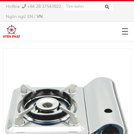
Hotline:
+84 28 37543922
Ngôn ngữ:
EN
/
VN