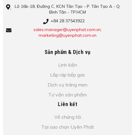
Lô​ 16b-18, Đ​ư​ờ​ng C, KCN Tâ​n Tạo​ - P. Tâ​n Tạo​ A - Q.
Bình​ Tâ​n - TP.HCM
+84 28 37543922
sales.manager@uyenphat.com.vn;
marketing@uyenphat.com.vn
Sản phẩm & Dịch vụ
Linh kiện
Lắp ráp bếp gas
Dịch vụ tráng men
Tư vấn sản phẩm
Liên kết
Về chúng tôi
Tại sao chọn Uyên Phát